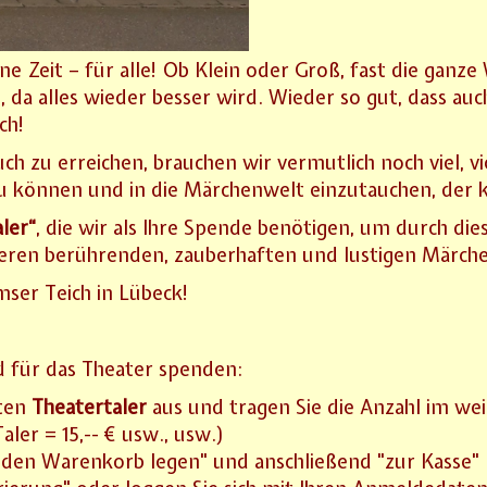
ne Zeit – für alle! Ob Klein oder Groß, fast die ganz
 da alles wieder besser wird. Wieder so gut, dass a
ch!
ch zu erreichen, brauchen wir vermutlich noch viel, v
zu können und in die Märchenwelt einzutauchen, der 
ler“
, die wir als Ihre Spende benötigen, um durch di
eren berührenden, zauberhaften und lustigen Märche
ser Teich in Lübeck!
 für das Theater spenden:
hten
Theatertaler
aus und tragen Sie die Anzahl im wei
 Taler = 15,-- € usw., usw.)
n den Warenkorb legen" und anschließend "zur Kasse"