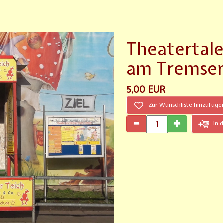
Theatertale
am Tremser
5,00 EUR
Zur Wunschliste hinzufüge
In 