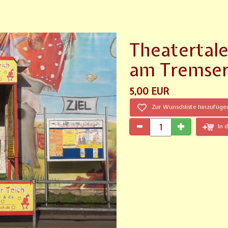
Theatertale
am Tremser
5,00 EUR
Zur Wunschliste hinzufüge
In 