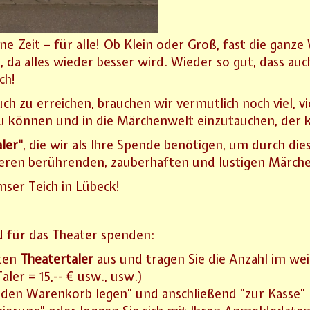
ne Zeit – für alle! Ob Klein oder Groß, fast die ganz
 da alles wieder besser wird. Wieder so gut, dass a
ch!
ch zu erreichen, brauchen wir vermutlich noch viel, v
zu können und in die Märchenwelt einzutauchen, der 
ler“
, die wir als Ihre Spende benötigen, um durch di
eren berührenden, zauberhaften und lustigen Märche
ser Teich in Lübeck!
 für das Theater spenden:
hten
Theatertaler
aus und tragen Sie die Anzahl im wei
 Taler = 15,-- € usw., usw.)
n den Warenkorb legen" und anschließend "zur Kasse"