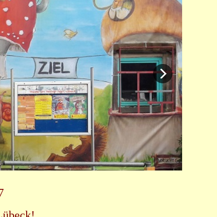
7
 Lübeck!