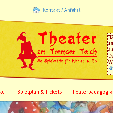
Kontakt / Anfahrt
"D
am
au
De
W
Ki
ke
Spielplan & Tickets
Theaterpädagogik